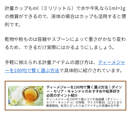
計量カップもml（ミリリットル）で水や牛乳なら1ml=1g
の換算ができるので、液体の場合はカップも活用すると便
利です。
乾物や粉ものは容器やスプーンによって重さがかなり変わ
るため、できるだけ実際にはかるようにしましょう。
手軽に揃えられる計量アイテムの選び方は、
ティーメジャ
ーを100均で賢く選ぶ方法
で具体的に紹介されています。
ティーメジャーを100均で賢く選ぶ方法｜ダイソ
ー・セリア・キャンドゥのおすすめや紅茶好き
必見のポイント紹介
ティーメジャーを100均で選ぶコツや各店舗（ダイソー・
セリア・キャンドゥ）の特徴、サイズや素材、口コミまで
徹底解説。紅茶にぴったり合うアイテムの見極め方や安価
なティーメジャーのメリット・デメリット、ギフトにも最
適なおしゃれ商品まで紹介します。