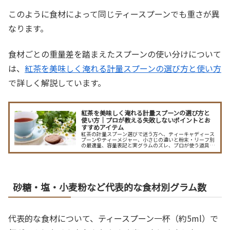
このように食材によって同じティースプーンでも重さが異
なります。
食材ごとの重量差を踏まえたスプーンの使い分けについて
は、
紅茶を美味しく淹れる計量スプーンの選び方と使い方
で詳しく解説しています。
紅茶を美味しく淹れる計量スプーンの選び方と
使い方｜プロが教える失敗しないポイントとお
すすめアイテム
紅茶の計量スプーン選びで迷う方へ、ティーキャディース
プーンやティーメジャー、小さじの違いと粉末・リーフ別
の最適量、容量表記と実グラムのズレ、プロが使う道具や
手入れ法、毎回安定した味にする計量のコツまで詳しく解
説し、失敗しない選び方を丁寧に案内します。容量表記の
見方や水垢・着色の予防法、長持ちさせる保管のコツ、オ
リジナルデザインの魅力も紹介し、初心者でも失敗しない
具体的な目安表つきで解説。
砂糖・塩・小麦粉など代表的な食材別グラム数
代表的な食材について、ティースプーン一杯（約5ml）で