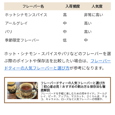
フレーバー名
入荷頻度
人気度
ホットシナモンスパイス
高
非常に高い
アールグレイ
中
高い
パリ
中
高い
季節限定フレーバー
低
中
ホット・シナモン・スパイスやパリなどのフレーバーを選
ぶ際のポイントや保存法を比較したい場合は、
フレーバー
ドティーの人気フレーバーと選び方
が参考になります。
フレーバードティーの人気フレーバーと選び方
｜初心者必見！おすすめの飲み方＆保存法も徹
底解説
フレーバードを手軽に楽しむための完全ガイド。アールグ
レイ、ピーチ、アップル、マスカット、さくらんぼ、チョ
コ、キャラメル、ローズなど人気フレーバーの特徴や、茶
葉選び・香料の扱い・おいしい淹れ方、湿気対策や香りを
保つ保存法、人工香料やアレルギーへの注意点、ギフトの
選び方まで、迷ったときの実用アドバイスを豊富な写真と
共に分かりやすく解説。