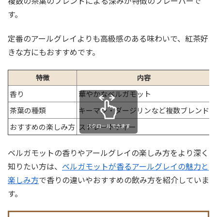
複数の茶葉のブレンドによる深みが特徴のフレーバーで
す。
定番のアールグレイよりも高級感のある味わいで、紅茶好
きな方にもおすすめです。
特徴
内容
香り
華やかなベルガモット
茶葉の種類
キーマン・ダージリンなど複数ブレンド
おすすめの楽しみ方
ストレートティー
スクロールできます
ベルガモットの香りやアールグレイの楽しみ方をより深く
知りたい方は、
ベルガモットが香るアールグレイの魅力と
楽しみ方
で香りの違いやおすすめの飲み方を紹介していま
す。