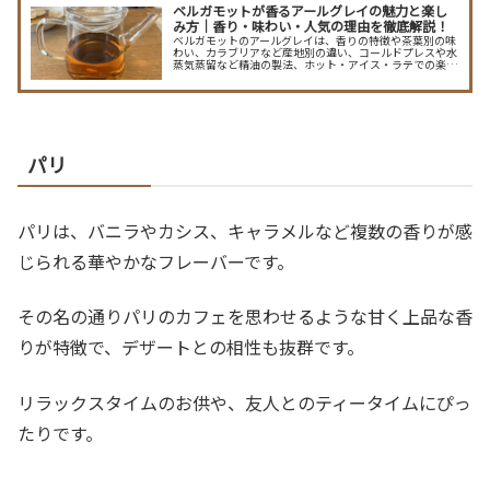
ベルガモットが香るアールグレイの魅力と楽し
み方｜香り・味わい・人気の理由を徹底解説！
ベルガモットのアールグレイは、香りの特徴や茶葉別の味
わい、カラブリアなど産地別の違い、コールドプレスや水
蒸気蒸留など精油の製法、ホット・アイス・ラテでの楽し
み方、さらに香水やスイーツでの活用法まで網羅。香りの
選び方と日常に取り入れるコツをわかりやすく伝えるガイ
ド。産地別のおすすめ銘柄や保存法、レシピも満載で初心
者から愛好家まで楽しめる内容。
パリ
パリは、バニラやカシス、キャラメルなど複数の香りが感
じられる華やかなフレーバーです。
その名の通りパリのカフェを思わせるような甘く上品な香
りが特徴で、デザートとの相性も抜群です。
リラックスタイムのお供や、友人とのティータイムにぴっ
たりです。