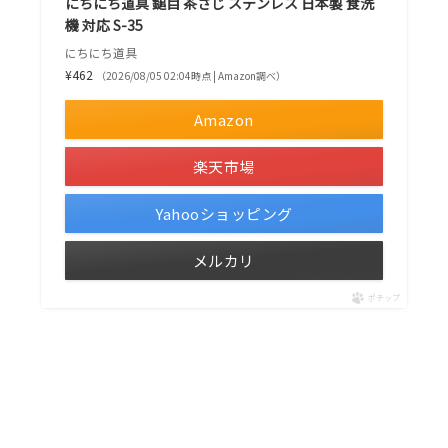
にちにち道具 鎚目 茶さじ ステンレス 日本製 食洗
機 対応 S-35
にちにち道具
¥462
（2026/08/05 02:04時点 | Amazon調べ）
Amazon
楽天市場
Yahooショッピング
メルカリ
ポチップ