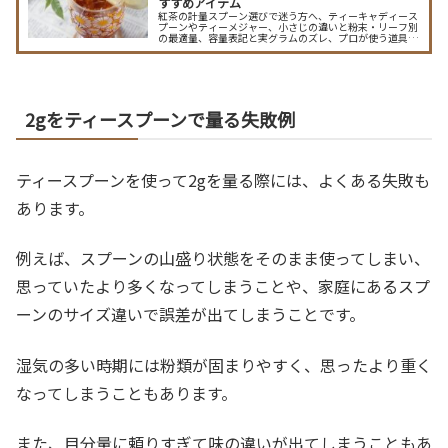
すすめアイテム
紅茶の計量スプーン選びで迷う方へ、ティーキャディース
プーンやティーメジャー、小さじの違いと粉末・リーフ別
の最適量、容量表記と実グラムのズレ、プロが使う道具や
手入れ法、毎回安定した味にする計量のコツまで詳しく解
説し、失敗しない選び方を丁寧に案内します。容量表記の
見方や水垢・着色の予防法、長持ちさせる保管のコツ、オ
リジナルデザインの魅力も紹介し、初心者でも失敗しない
具体的な目安表つきで解説。
2gをティースプーンで量る失敗例
ティースプーンを使って2gを量る際には、よくある失敗も
あります。
例えば、スプーンの山盛り状態をそのまま使ってしまい、
思っていたより多くなってしまうことや、家庭にあるスプ
ーンのサイズ違いで誤差が出てしまうことです。
湿気の多い時期には粉類が固まりやすく、思ったより重く
なってしまうこともあります。
また、目分量に頼りすぎて味の違いが出てしまうこともあ