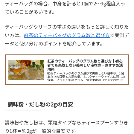
ティーバッグの場合、中身を計ると1個で2～3g程度入っ
ていることが多いです。
ティーバッグやリーフの重さの違いをもっと詳しく知りた
い方は、
紅茶のティーバッグのグラム数と選び方
で実測デ
ータと使い分けのポイントを紹介しています。
紅茶のティーバッグのグラム数と選び方｜初心
者でも失敗しない美味しい淹れ方・おすすめ活
用術
紅茶ティーバッグのグラム選びで失敗しない基準や、1個
あたりの目安とお湯の量、ミルクティーやアイスに適した
分量、ブランド別のグラム一覧や抽出のコツまでわかりや
すく解説。用途別の最適量や濃さ調整、水出しの目安も載
せてお好みの一杯を再現できます。蒸らし時間や揺らし
方、濃すぎ・薄すぎの対処法も具体例で紹介。
調味粉・だし粉の2gの目安
調味粉やだし粉は、顆粒タイプならティースプーンすりき
り1杯＝約2gが一般的な目安です。