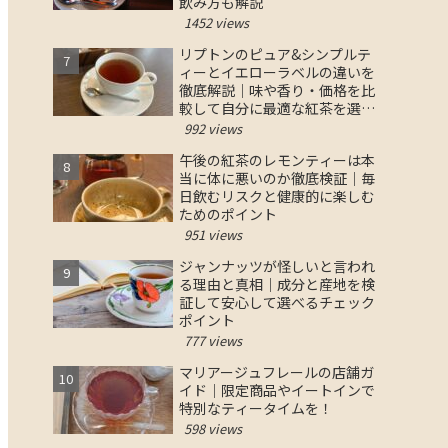
飲み方も解説
1452 views
リプトンのピュア&シンプルテ
ィーとイエローラベルの違いを
徹底解説｜味や香り・価格を比
較して自分に最適な紅茶を選ぶ
コツ
992 views
午後の紅茶のレモンティーは本
当に体に悪いのか徹底検証｜毎
日飲むリスクと健康的に楽しむ
ためのポイント
951 views
ジャンナッツが怪しいと言われ
る理由と真相｜成分と産地を検
証して安心して選べるチェック
ポイント
777 views
マリアージュフレールの店舗ガ
イド｜限定商品やイートインで
特別なティータイムを！
598 views