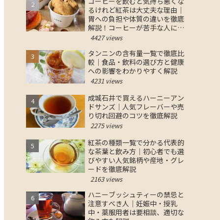
コーヒーを飲むと気持ち悪くな
るけれど紅茶は大丈夫な理由｜
胃への負担や体質の違いを徹底
解説！コーヒーが苦手な人にお
すすめの紅茶の選び方と対策
4427 views
タンニンの含有量一覧で徹底比
較｜食品・飲料の選び方と健康
への影響をわかりやすく解説
4231 views
成城石井で買えるハーニーアン
ドサンズ｜人気フレーバーや売
り切れ回避のコツを徹底解説
2275 views
紅茶の種類一覧で分かる代表的
な茶葉と飲み方｜初心者でも選
びやすい人気銘柄や産地・グレ
ードを徹底解説
2163 views
ハニーブッシュティーの禁忌と
注意すべき人｜妊娠中・授乳
中・薬服用者は要相談、適切な