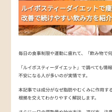
ルイボスティーダイエットで痩
ルイボスティーダイエットで痩
ルイボスティーダイエットで痩
改善で続けやすい飲み方を紹介
改善で続けやすい飲み方を紹介
改善で続けやすい飲み方を紹介
毎日の食事制限や運動に疲れて、「飲み物で
「ルイボスティーダイエット」で調べても情
不安になる人が多いのが実情です。
本記事では成分がなぜ脂肪やむくみに作用す
根拠を交えてわかりやすく解説します。
さらに一日の摂取量や抽出方法、選び方、注