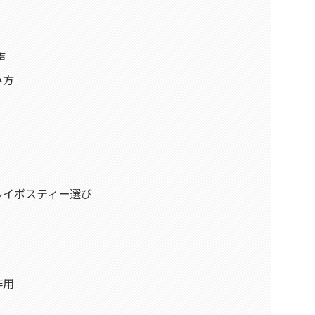
声
み方
ルイボスティー選び
作用