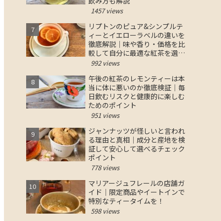
飲み方も解説
1457 views
リプトンのピュア&シンプルテ
ィーとイエローラベルの違いを
徹底解説｜味や香り・価格を比
較して自分に最適な紅茶を選ぶ
コツ
992 views
午後の紅茶のレモンティーは本
当に体に悪いのか徹底検証｜毎
日飲むリスクと健康的に楽しむ
ためのポイント
951 views
ジャンナッツが怪しいと言われ
る理由と真相｜成分と産地を検
証して安心して選べるチェック
ポイント
778 views
マリアージュフレールの店舗ガ
イド｜限定商品やイートインで
特別なティータイムを！
598 views