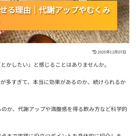
せる理由｜代謝アップやむくみ
せる理由｜代謝アップやむくみ
せる理由｜代謝アップやむくみ
2025年12月07日
何とかしたい」と感じることはありませんか。
報が多すぎて、本当に効果があるのか、続けられるか
るのか、代謝アップや満腹感を得る飲み方など科学的
意点まで実践に役立つポイントを具体的に紹介しま