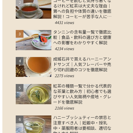
コーヒーを飲むと気持ち悪くな
るけれど紅茶は大丈夫な理由｜
胃への負担や体質の違いを徹底
解説！コーヒーが苦手な人にお
すすめの紅茶の選び方と対策
4431 views
タンニンの含有量一覧で徹底比
較｜食品・飲料の選び方と健康
への影響をわかりやすく解説
4234 views
成城石井で買えるハーニーアン
ドサンズ｜人気フレーバーや売
り切れ回避のコツを徹底解説
2275 views
紅茶の種類一覧で分かる代表的
な茶葉と飲み方｜初心者でも選
びやすい人気銘柄や産地・グレ
ードを徹底解説
2166 views
ハニーブッシュティーの禁忌と
注意すべき人｜妊娠中・授乳
中・薬服用者は要相談、適切な