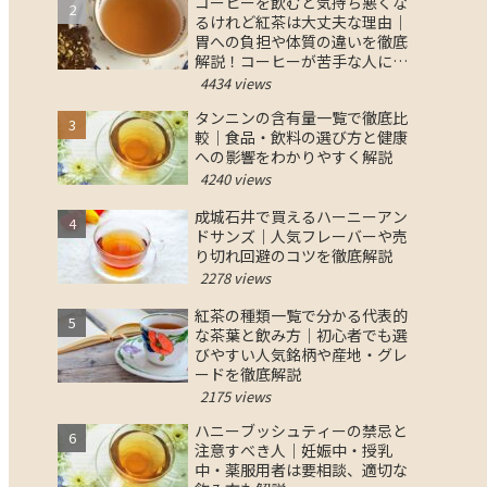
コーヒーを飲むと気持ち悪くな
るけれど紅茶は大丈夫な理由｜
胃への負担や体質の違いを徹底
解説！コーヒーが苦手な人にお
すすめの紅茶の選び方と対策
4434 views
タンニンの含有量一覧で徹底比
較｜食品・飲料の選び方と健康
への影響をわかりやすく解説
4240 views
成城石井で買えるハーニーアン
ドサンズ｜人気フレーバーや売
り切れ回避のコツを徹底解説
2278 views
紅茶の種類一覧で分かる代表的
な茶葉と飲み方｜初心者でも選
びやすい人気銘柄や産地・グレ
ードを徹底解説
2175 views
ハニーブッシュティーの禁忌と
注意すべき人｜妊娠中・授乳
中・薬服用者は要相談、適切な