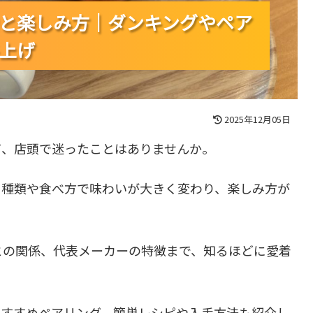
と楽しみ方｜ダンキングやペア
と楽しみ方｜ダンキングやペア
と楽しみ方｜ダンキングやペア
上げ
上げ
上げ
2025年12月05日
て、店頭で迷ったことはありませんか。
、種類や食べ方で味わいが大きく変わり、楽しみ方が
との関係、代表メーカーの特徴まで、知るほどに愛着
おすすめペアリング、簡単レシピや入手方法も紹介し