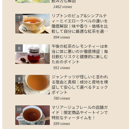
飲み方も解説
1462 views
リプトンのピュア&シンプルテ
ィーとイエローラベルの違いを
徹底解説｜味や香り・価格を比
較して自分に最適な紅茶を選ぶ
コツ
994 views
午後の紅茶のレモンティーは本
当に体に悪いのか徹底検証｜毎
日飲むリスクと健康的に楽しむ
ためのポイント
951 views
ジャンナッツが怪しいと言われ
る理由と真相｜成分と産地を検
証して安心して選べるチェック
ポイント
780 views
マリアージュフレールの店舗ガ
イド｜限定商品やイートインで
特別なティータイムを！
599 views