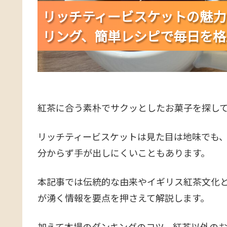
リッチティービスケットの魅力
リッチティービスケットの魅力
リッチティービスケットの魅力
リング、簡単レシピで毎日を格
リング、簡単レシピで毎日を格
リング、簡単レシピで毎日を格
紅茶に合う素朴でサクッとしたお菓子を探し
リッチティービスケットは見た目は地味でも
分からず手が出しにくいこともあります。
本記事では伝統的な由来やイギリス紅茶文化
が湧く情報を要点を押さえて解説します。
加えて本場のダンキングのコツ、紅茶以外の