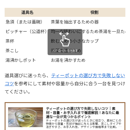
道具名
役割
急須（または蓋碗）
茶葉を抽出するための器
ピッチャー（公道杯）
均一な味わいにするため茶湯を一旦ため
茶杯
飲むための小さなカップ
茶こし
茶葉を漉すため
スクロールできます
湯沸かしポット
お湯を沸かすため
道具選びに迷ったら、
ティーポットの選び方で失敗しない
コツ
を参考にして素材や容量から自分に合う一台を見つけ
てください。
ティーポットの選び方で失敗しないコツ｜素
材・容量・お手入れまで徹底解説！あなたに最
適な一台が見つかるポイント
ティーポットの選び方が迷ったときに役立つ、素材ごとの
特徴から容量・形状が抽出に与える影響、茶こしタイプや
注ぎやすさ、お手入れ性、デザインや価格帯まで比較。紅
茶・ハーブ・普段使い別の最適な選び方と長持ちさせるコ