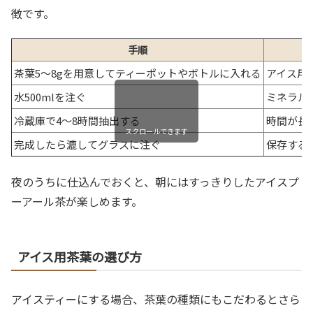
徴です。
手順
茶葉5～8gを用意してティーポットやボトルに入れる
アイス用
水500mlを注ぐ
ミネラル
冷蔵庫で4～8時間抽出する
時間が長
スクロールできます
完成したら漉してグラスに注ぐ
保存する
夜のうちに仕込んでおくと、朝にはすっきりしたアイスプ
ーアール茶が楽しめます。
アイス用茶葉の選び方
アイスティーにする場合、茶葉の種類にもこだわるとさら