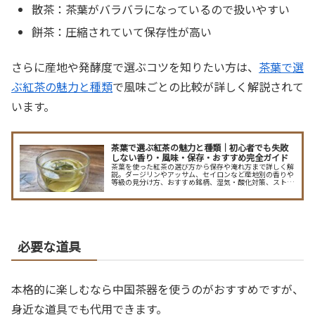
散茶：茶葉がバラバラになっているので扱いやすい
餅茶：圧縮されていて保存性が高い
さらに産地や発酵度で選ぶコツを知りたい方は、
茶葉で選
ぶ紅茶の魅力と種類
で風味ごとの比較が詳しく解説されて
います。
茶葉で選ぶ紅茶の魅力と種類｜初心者でも失敗
しない香り・風味・保存・おすすめ完全ガイド
茶葉を使った紅茶の選び方から保存や淹れ方まで詳しく解
説。ダージリンやアッサム、セイロンなど産地別の香りや
等級の見分け方、おすすめ銘柄、湿気・酸化対策、ストレ
ート・ミルク・アイスの淹れ方まで押さえて、理想の一杯
を手軽に楽しめるポイントをまとめました。初心者が迷わ
ない選び方や購入時のチェックリスト、長期保存に適した
容器の選び方も紹介。
必要な道具
本格的に楽しむなら中国茶器を使うのがおすすめですが、
身近な道具でも代用できます。