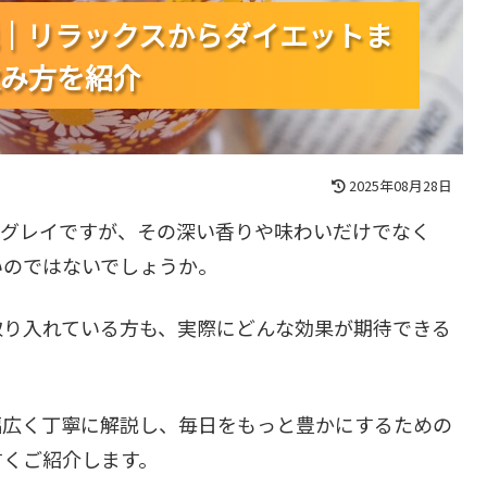
｜リラックスからダイエットま
｜リラックスからダイエットま
｜リラックスからダイエットま
み方を紹介
み方を紹介
み方を紹介
2025年08月28日
ルグレイですが、その深い香りや味わいだけでなく
いのではないでしょうか。
取り入れている方も、実際にどんな効果が期待できる
幅広く丁寧に解説し、毎日をもっと豊かにするための
すくご紹介します。