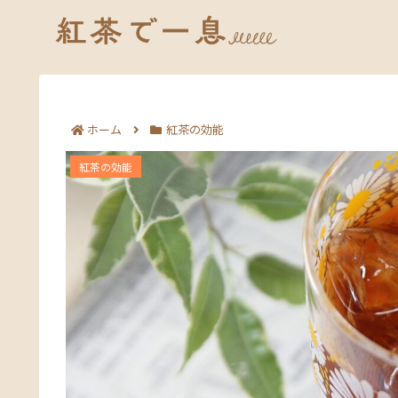
ホーム
紅茶の効能
アールグレイの効能を徹底解説｜リラックスから
紅茶の効能