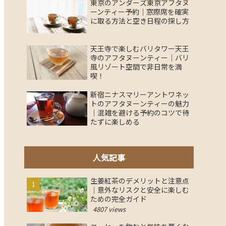
東京のアンダーズ東京アフタヌ
ーンティー予約｜窓際席を確実
に取る方法と空き日程の探し方
天王寺で楽しむバリタワー天王
寺のアフタヌーンティー｜バリ
風リゾート空間で非日常を満
喫！
新宿ニナスマリーアントワネッ
トのアフタヌーンティーの魅力
｜混雑を避ける予約のコツで待
たずに楽しめる
人気記事
生姜紅茶のデメリットと注意点
｜意外なリスクと安全に楽しむ
ための完全ガイド
4807 views