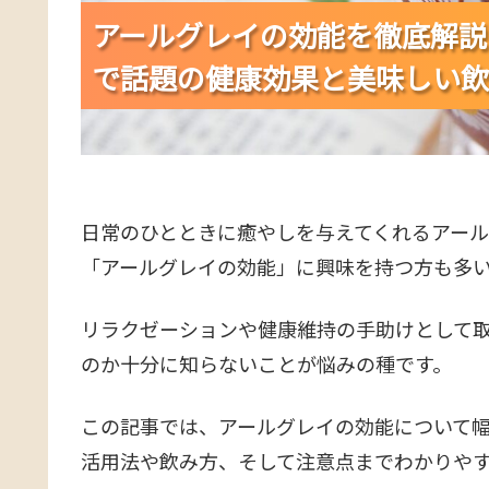
アールグレイの効能を徹底解説
アールグレイの効能を徹底解説
アールグレイの効能を徹底解説
で話題の健康効果と美味しい飲
で話題の健康効果と美味しい飲
で話題の健康効果と美味しい飲
日常のひとときに癒やしを与えてくれるアー
「アールグレイの効能」に興味を持つ方も多
リラクゼーションや健康維持の手助けとして
のか十分に知らないことが悩みの種です。
この記事では、アールグレイの効能について
活用法や飲み方、そして注意点までわかりや