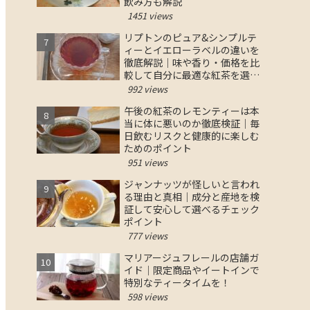
飲み方も解説
1451 views
リプトンのピュア&シンプルテ
ィーとイエローラベルの違いを
徹底解説｜味や香り・価格を比
較して自分に最適な紅茶を選ぶ
コツ
992 views
午後の紅茶のレモンティーは本
当に体に悪いのか徹底検証｜毎
日飲むリスクと健康的に楽しむ
ためのポイント
951 views
ジャンナッツが怪しいと言われ
る理由と真相｜成分と産地を検
証して安心して選べるチェック
ポイント
777 views
マリアージュフレールの店舗ガ
イド｜限定商品やイートインで
特別なティータイムを！
598 views