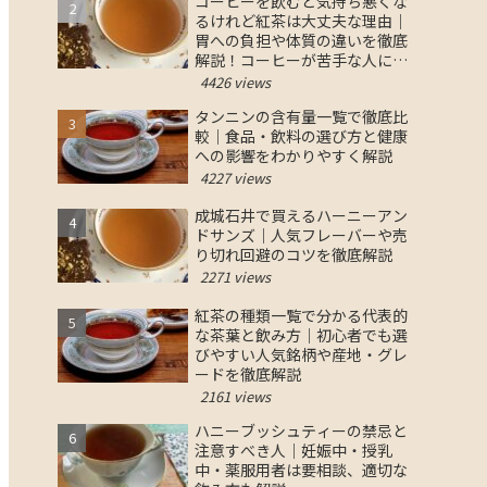
コーヒーを飲むと気持ち悪くな
るけれど紅茶は大丈夫な理由｜
胃への負担や体質の違いを徹底
解説！コーヒーが苦手な人にお
すすめの紅茶の選び方と対策
4426 views
タンニンの含有量一覧で徹底比
較｜食品・飲料の選び方と健康
への影響をわかりやすく解説
4227 views
成城石井で買えるハーニーアン
ドサンズ｜人気フレーバーや売
り切れ回避のコツを徹底解説
2271 views
紅茶の種類一覧で分かる代表的
な茶葉と飲み方｜初心者でも選
びやすい人気銘柄や産地・グレ
ードを徹底解説
2161 views
ハニーブッシュティーの禁忌と
注意すべき人｜妊娠中・授乳
中・薬服用者は要相談、適切な