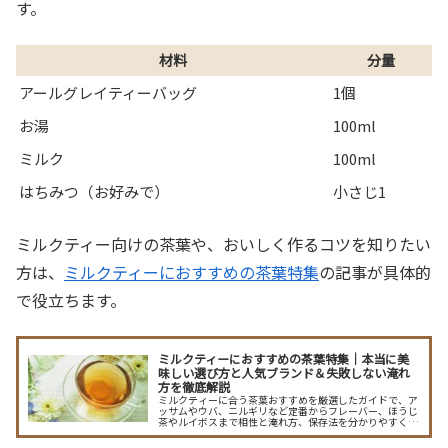
す。
材料
分量
アールグレイティーバッグ
1個
お湯
100ml
ミルク
100ml
はちみつ（お好みで）
小さじ1
ミルクティー向けの茶葉や、おいしく作るコツを知りたい
方は、
ミルクティーにおすすめの茶葉特集
の記事が具体的
で役立ちます。
ミルクティーにおすすめの茶葉特集｜本当に美
味しい選び方と人気ブランド＆失敗しない淹れ
方を徹底解説
ミルクティーに合う茶葉おすすめを厳選したガイドで、ア
ッサムやウバ、ニルギリなど定番からフレーバー、ほうじ
茶やルイボスまで相性と淹れ方、保存法を分かりやすく解
説。ブランド別のおすすめや自分に合う見つけ方も紹介
し、毎日のミルクティーを格上げします。家で簡単に再現