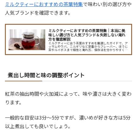
ミルクティーにおすすめの茶葉特集
で味わい別の選び方や
人気ブランドを確認できます。
ミルクティーにおすすめの茶葉特集｜本当に美
味しい選び方と人気ブランド＆失敗しない淹れ
方を徹底解説
ミルクティーに合う茶葉おすすめを厳選したガイドで、ア
ッサムやウバ、ニルギリなど定番からフレーバー、ほうじ
茶やルイボスまで相性と淹れ方、保存法を分かりやすく解
説。ブランド別のおすすめや自分に合う見つけ方も紹介
し、毎日のミルクティーを格上げします。家で簡単に再現
できる茶葉の分量や湯温、蒸らし時間のコツ、CTCとリー
フの選び方、甘さやスパイスのアレンジ例も掲載。
煮出し時間と味の調整ポイント
紅茶の抽出時間や火加減によって、味や濃さは大きく変わ
ります。
一般的な目安は3分〜5分ですが、濃いめが好きな方は5分
以上煮出しても良いでしょう。