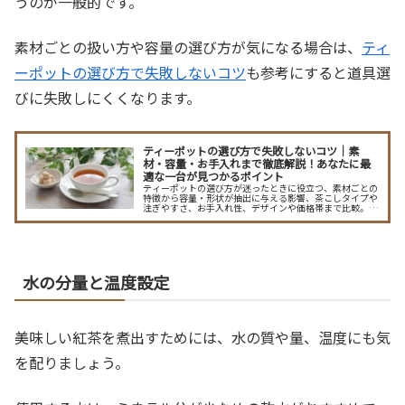
うのが一般的です。
素材ごとの扱い方や容量の選び方が気になる場合は、
ティ
ーポットの選び方で失敗しないコツ
も参考にすると道具選
びに失敗しにくくなります。
ティーポットの選び方で失敗しないコツ｜素
材・容量・お手入れまで徹底解説！あなたに最
適な一台が見つかるポイント
ティーポットの選び方が迷ったときに役立つ、素材ごとの
特徴から容量・形状が抽出に与える影響、茶こしタイプや
注ぎやすさ、お手入れ性、デザインや価格帯まで比較。紅
茶・ハーブ・普段使い別の最適な選び方と長持ちさせるコ
ツで、自分にぴったりの一台が見つかります。細かな選び
方チェックリストや予算別のおすすめも紹介して、購入前
に失敗しない判断ができます。
水の分量と温度設定
美味しい紅茶を煮出すためには、水の質や量、温度にも気
を配りましょう。