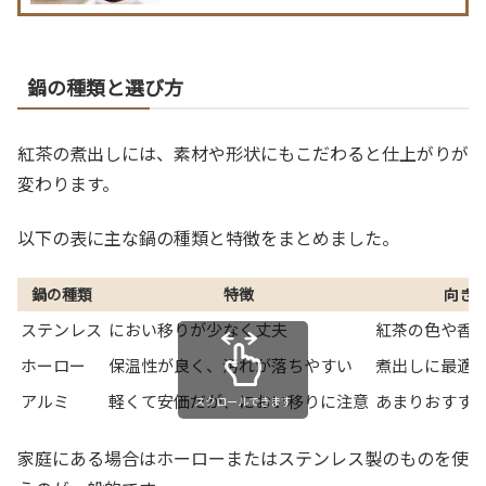
を手軽に楽しめるポイントをまとめました。初心者が迷わ
ない選び方や購入時のチェックリスト、長期保存に適した
容器の選び方も紹介。
鍋の種類と選び方
紅茶の煮出しには、素材や形状にもこだわると仕上がりが
変わります。
以下の表に主な鍋の種類と特徴をまとめました。
鍋の種類
特徴
向き
ステンレス
におい移りが少なく丈夫
紅茶の色や香
ホーロー
保温性が良く、汚れが落ちやすい
煮出しに最適
アルミ
軽くて安価だが、におい移りに注意
あまりおすす
スクロールできます
家庭にある場合はホーローまたはステンレス製のものを使