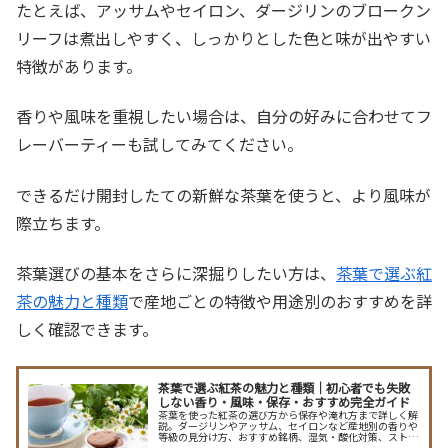
たとえば、アッサムやセイロン、ダージリンのブロークン
リーフは煮出しやすく、しっかりとした色と味が出やすい
特徴があります。
香りや風味を重視したい場合は、自分の好みに合わせてフ
レーバーティーも試してみてください。
できるだけ開封したての新鮮な茶葉を使うと、より風味が
際立ちます。
茶葉選びの基本をさらに深掘りしたい方は、
茶葉で選ぶ紅
茶の魅力と種類
で産地ごとの特徴や用途別のおすすめを詳
しく確認できます。
茶葉で選ぶ紅茶の魅力と種類｜初心者でも失敗
しない香り・風味・保存・おすすめ完全ガイド
茶葉を使った紅茶の選び方から保存や淹れ方まで詳しく解
説。ダージリンやアッサム、セイロンなど産地別の香りや
等級の見分け方、おすすめ銘柄、湿気・酸化対策、ストレ
ート・ミルク・アイスの淹れ方まで押さえて、理想の一杯